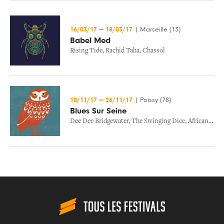
16/03/17
—
18/03/17
|
Marseille (13)
Babel Med
Rising Tide
,
Rachid Taha
,
Chassol
10/11/17
—
26/11/17
|
Poissy (78)
Blues Sur Seine
Dee Dee Bridgewater
,
The Swinging Dice
,
African Market