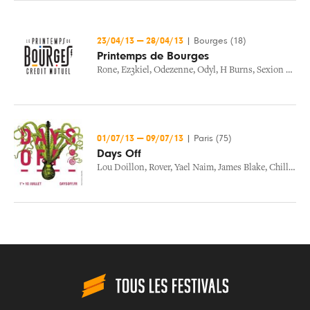
23/04/13
—
28/04/13
|
Bourges (18)
Printemps de Bourges
Rone
,
Ez3kiel
,
Odezenne
,
Odyl
,
H Burns
,
Sexion D'assaut
01/07/13
—
09/07/13
|
Paris (75)
Days Off
Lou Doillon
,
Rover
,
Yael Naim
,
James Blake
,
Chilly Gonzales