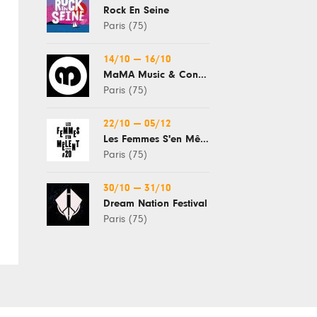
Rock En Seine
Paris (75)
14/10
—
16/10
MaMA Music & Convention
Paris (75)
22/10
—
05/12
Les Femmes S'en Mêlent
Paris (75)
30/10
—
31/10
Dream Nation Festival
Paris (75)