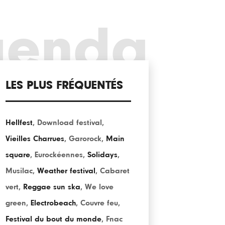
genda
LES PLUS FRÉQUENTÉS
Hellfest
,
Download festival
,
Vieilles Charrues
,
Garorock
,
Main
square
,
Eurockéennes
,
Solidays
,
Musilac
,
Weather festival
,
Cabaret
vert
,
Reggae sun ska
,
We love
green
,
Electrobeach
,
Couvre feu
,
Festival du bout du monde
,
Fnac