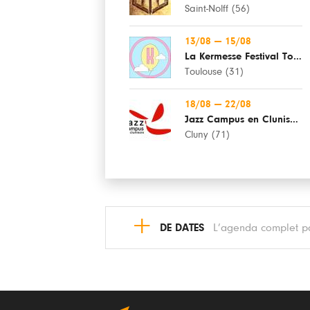
Saint-Nolff (56)
13/08
—
15/08
La Kermesse Festival Toulouse
Toulouse (31)
18/08
—
22/08
Jazz Campus en Clunisois
Cluny (71)
+
DE DATES
L’agenda complet pa