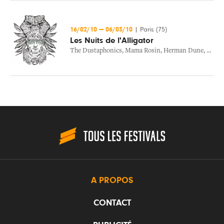
16/02/10
—
06/03/10
|
Paris (75)
Les Nuits de l'Alligator
The Dustaphonics
,
Mama Rosin
,
Herman Dune
,
Vieux
A PROPOS
CONTACT