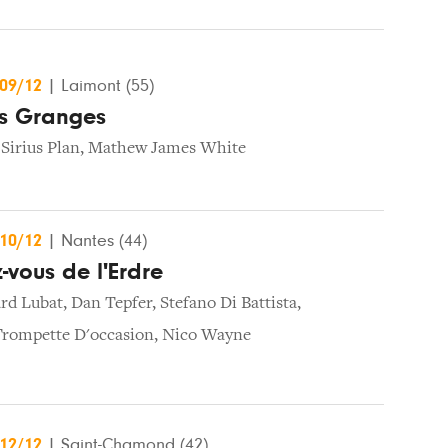
/09/12
|
Laimont (55)
es Granges
,
Sirius Plan
,
Mathew James White
/10/12
|
Nantes (44)
-vous de l'Erdre
rd Lubat
,
Dan Tepfer
,
Stefano Di Battista
,
Trompette D'occasion
,
Nico Wayne
/12/12
|
Saint-Chamond (42)