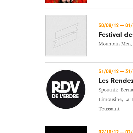
30/08/12
—
01
Festival d
Mountain Men
31/08/12
—
31
Les Rendez
Spoutnik
,
Berna
Limousine
,
La 
Toussaint
02/10/12
—
02