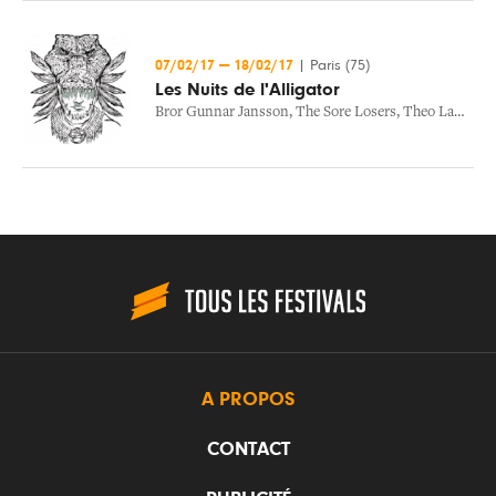
07/02/17
—
18/02/17
|
Paris (75)
Les Nuits de l'Alligator
Bror Gunnar Jansson
,
The Sore Losers
,
Theo Lawrence And The Hearts
A PROPOS
CONTACT