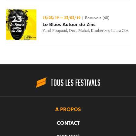
15/03/19
—
23/03/19
|
Beauvais (60)
Le Blues Autour du Zinc
Yarol Poupaud
,
Deva Mahal
,
Kimberose
,
Laura Cox
A PROPOS
CONTACT