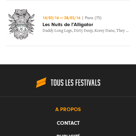
14/02/16
—
28/02/16
|
Paris (75)
Les Nuits de l'Alligator
Daddy Long Legs
,
Dirty Deep
,
Korey Dane
,
They Call Me Rico
A PROPOS
CONTACT