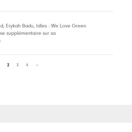
ld, Erykah Badu, Idles : We Love Green
sse supplémentaire sur sa
n
2
3
4
»