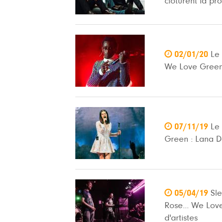
clôturent la p

02/01/20
Le
We Love Green

07/11/19
Le
Green : Lana D

05/04/19
Sl
Rose... We Lov
d'artistes