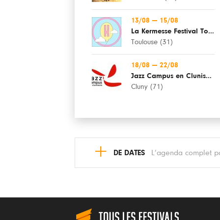
13/08
—
15/08
La Kermesse Festival Toulouse
Toulouse (31)
18/08
—
22/08
Jazz Campus en Clunisois
Cluny (71)
+
DE DATES
L’agenda complet pa