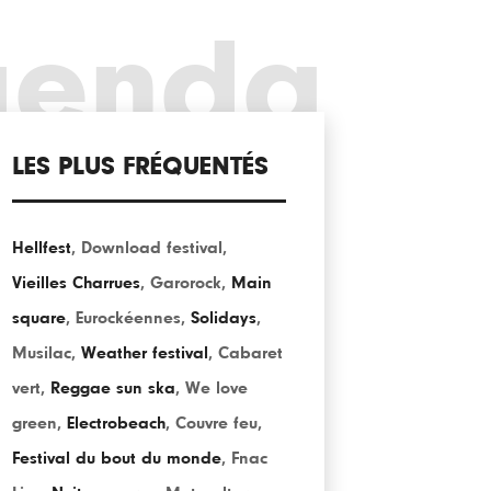
genda
LES PLUS FRÉQUENTÉS
Hellfest
,
Download festival
,
Vieilles Charrues
,
Garorock
,
Main
square
,
Eurockéennes
,
Solidays
,
Musilac
,
Weather festival
,
Cabaret
vert
,
Reggae sun ska
,
We love
green
,
Electrobeach
,
Couvre feu
,
Festival du bout du monde
,
Fnac