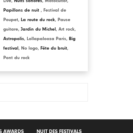
Live
,
Nuits sonores
,
Motocultor
,
Papillons de nuit
,
Festival de
Poupet
,
La route du rock
,
Pause
guitare
,
Jardin du Michel
,
Art rock
,
Astropolis
,
Lollapalooza Paris
,
Big
festival
,
No logo
,
Fête du bruit
,
Pont du rock
LS AWARDS
NUIT DES FESTIVALS