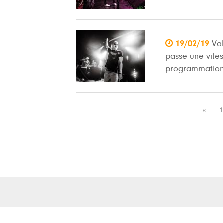

19/02/19
Va
passe une vite
programmatio
«
1