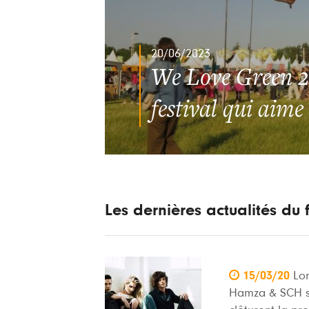
20/06/2023
We Love Green 20
festival qui aime 
Les dernières actualités du f

15/03/20
Lo
Hamza & SCH so