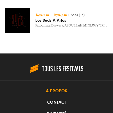
13/07/26
—
19/07/26
|
Arles (13)
Les Suds À Arles
Fatoumata Diawara
,
ABDULLAH MINIAWY TRIO
,
Sof
A PROPOS
CONTACT