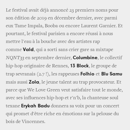
Le festival avait déjà annoncé 23 premiers noms pour
son édition de 2019 en décembre dernier, avec parmi
eux Tame Impala, Booba ou encore Laurent Garnier. Et
pourtant, le festival parisien a encore réussi à nous
mettre l'eau à la bouche avec des artistes rap
Vald
comme
, qui a sorti sans crier gare sa mixtape
Columbine
NQNT33
en septembre dernier,
, le collectif
13 Block
hip-hop originaire de Rennes,
, le groupe de
Folhio
Blu Samu
trap sevranais (2.7 !), les rappeuses
et
Zola
mais aussi
, le jeune talent au trap provocateur. Et
parce que We Love Green veut satisfaire tout le monde,
avec ses influences hip-hop et r'n'b, la chanteuse soul
Erykah Badu
texane
donnera sa voix pour un concert
qui promet d'être riche en émotions sur la pelouse du
bois de Vincennes.