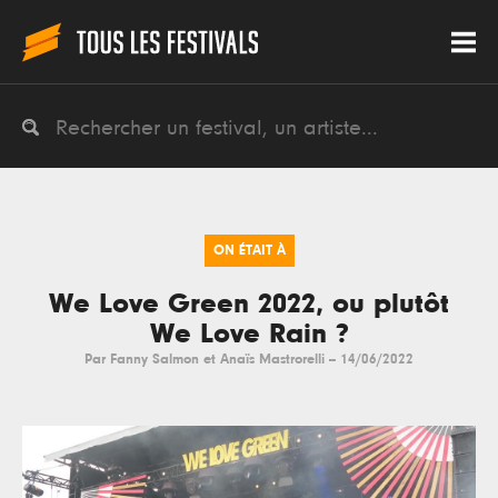
ON ÉTAIT À
We Love Green 2022, ou plutôt
We Love Rain ?
Par
Fanny Salmon et Anaïs Mastrorelli
--
14/06/2022