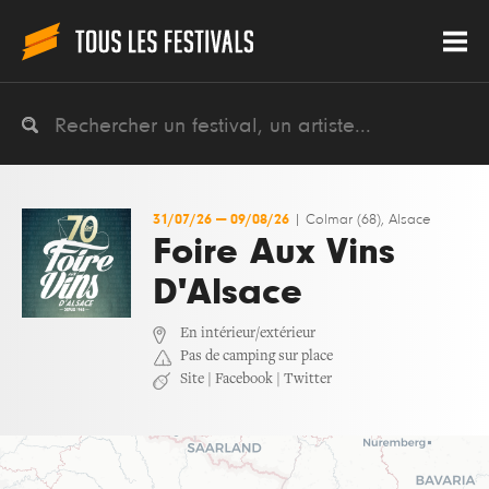
31/07/26
—
09/08/26
|
Colmar (68), Alsace
Foire Aux Vins
D'Alsace
En intérieur/extérieur
Pas de camping sur place
Site
|
Facebook
|
Twitter