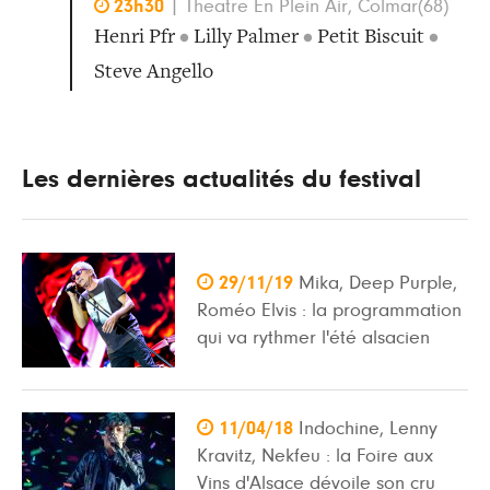

23h30
|
Theatre En Plein Air, Colmar(68)
Henri Pfr
•
Lilly Palmer
•
Petit Biscuit
•
Steve Angello
Les dernières actualités du festival

29/11/19
Mika, Deep Purple,
Roméo Elvis : la programmation
qui va rythmer l'été alsacien

11/04/18
Indochine, Lenny
Kravitz, Nekfeu : la Foire aux
Vins d'Alsace dévoile son cru