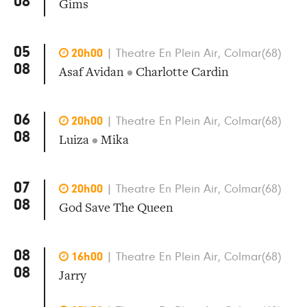
08
Gims
05

20h00
|
Theatre En Plein Air, Colmar(68)
08
Asaf Avidan
•
Charlotte Cardin
06

20h00
|
Theatre En Plein Air, Colmar(68)
08
Luiza
•
Mika
07

20h00
|
Theatre En Plein Air, Colmar(68)
08
God Save The Queen
08

16h00
|
Theatre En Plein Air, Colmar(68)
08
Jarry