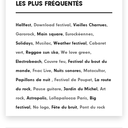
LES PLUS FRÉQUENTÉS
Hellfest
,
Download festival
,
Vieilles Charrues
,
Garorock
,
Main square
,
Eurockéennes
,
Solidays
,
Musilac
,
Weather festival
,
Cabaret
vert
,
Reggae sun ska
,
We love green
,
Electrobeach
,
Couvre feu
,
Festival du bout du
monde
,
Fnac Live
,
Nuits sonores
,
Motocultor
,
Papillons de nuit
,
Festival de Poupet
,
La route
du rock
,
Pause guitare
,
Jardin du Michel
,
Art
rock
,
Astropolis
,
Lollapalooza Paris
,
Big
festival
,
No logo
,
Fête du bruit
,
Pont du rock