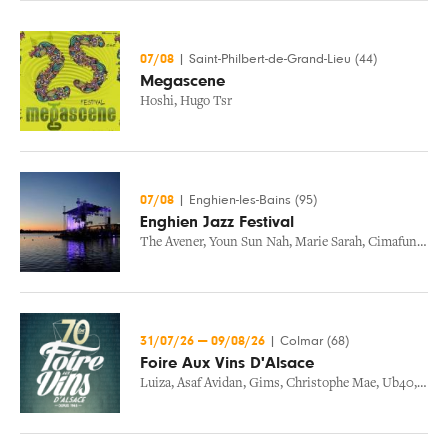
07/08
|
Saint-Philbert-de-Grand-Lieu (44)
Megascene
Hoshi
,
Hugo Tsr
07/08
|
Enghien-les-Bains (95)
Enghien Jazz Festival
The Avener
,
Youn Sun Nah
,
Marie Sarah
,
Cimafunk
,
Ib
31/07/26
—
09/08/26
|
Colmar (68)
Foire Aux Vins D'Alsace
Luiza
,
Asaf Avidan
,
Gims
,
Christophe Mae
,
Ub40
,
Nisk