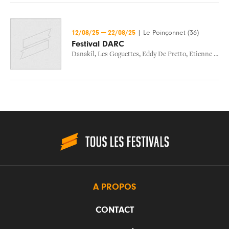
12/08/25
—
22/08/25
|
Le Poinçonnet (36)
Festival DARC
Danakil
,
Les Goguettes
,
Eddy De Pretto
,
Etienne De Crecy
A PROPOS
CONTACT