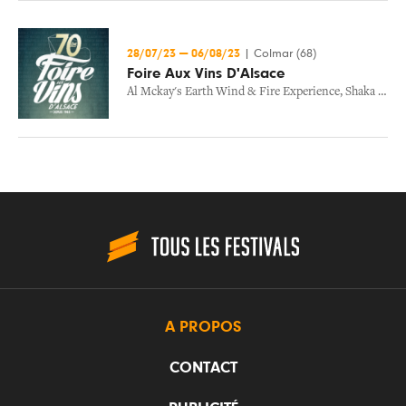
28/07/23
—
06/08/23
|
Colmar (68)
Foire Aux Vins D'Alsace
Al Mckay's Earth Wind & Fire Experience
,
Shaka Ponk
A PROPOS
CONTACT