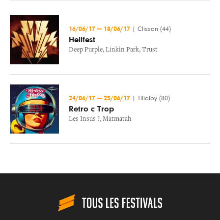
16/06/17
—
18/06/17
|
Clisson (44)
Hellfest
Deep Purple
,
Linkin Park
,
Trust
24/06/17
—
25/06/17
|
Tilloloy (80)
Retro c Trop
Les Insus ?
,
Matmatah