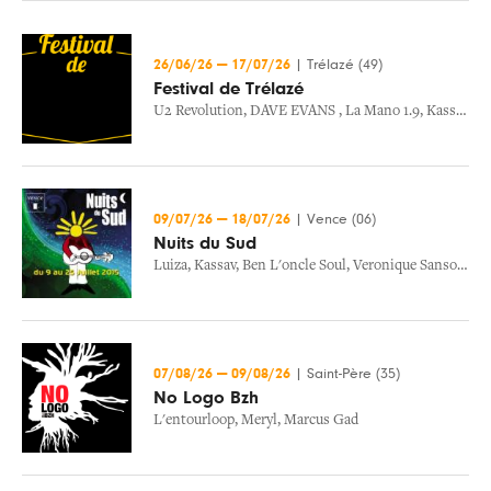
26/06/26
—
17/07/26
|
Trélazé (49)
Festival de Trélazé
U2 Revolution
,
DAVE EVANS
,
La Mano 1.9
,
Kassav
,
Be
09/07/26
—
18/07/26
|
Vence (06)
Nuits du Sud
Luiza
,
Kassav
,
Ben L'oncle Soul
,
Veronique Sanson
,
Da
07/08/26
—
09/08/26
|
Saint-Père (35)
No Logo Bzh
L'entourloop
,
Meryl
,
Marcus Gad