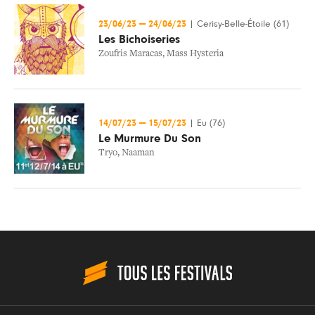
23/06/23
—
24/06/23
|
Cerisy-Belle-Étoile (61)
Les Bichoiseries
Zoufris Maracas
,
Mass Hysteria
14/07/23
—
15/07/23
|
Eu (76)
Le Murmure Du Son
Tryo
,
Naaman