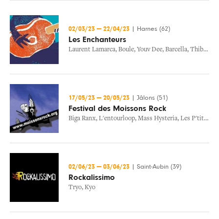
02/03/23
—
22/04/23
|
Harnes (62)
Les Enchanteurs
Laurent Lamarca
,
Boule
,
Youv Dee
,
Barcella
,
Thibaud Defever
17/05/23
—
20/05/23
|
Jâlons (51)
Festival des Moissons Rock
Biga Ranx
,
L'entourloop
,
Mass Hysteria
,
Les P'tits Fils De Jeanine
02/06/23
—
03/06/23
|
Saint-Aubin (39)
Rockalissimo
Tryo
,
Kyo