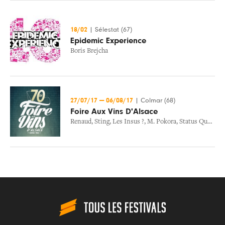
18/02
|
Sélestat (67)
Epidemic Experience
Boris Brejcha
27/07/17
—
06/08/17
|
Colmar (68)
Foire Aux Vins D'Alsace
Renaud
,
Sting
,
Les Insus ?
,
M. Pokora
,
Status Quo
,
Kid