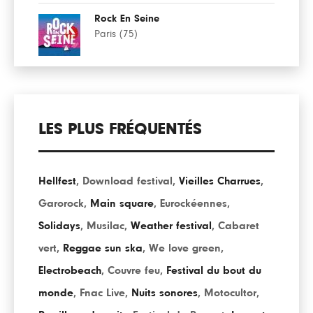
Rock En Seine
Paris (75)
LES PLUS FRÉQUENTÉS
Hellfest
,
Download festival
,
Vieilles Charrues
,
Garorock
,
Main square
,
Eurockéennes
,
Solidays
,
Musilac
,
Weather festival
,
Cabaret
vert
,
Reggae sun ska
,
We love green
,
Electrobeach
,
Couvre feu
,
Festival du bout du
monde
,
Fnac Live
,
Nuits sonores
,
Motocultor
,