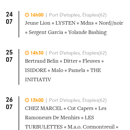
24

16h00
|
Port D'etaples, Étaples(62)
07
Jeune Lion
•
LYSTEN
•
Mdns
•
Nord//noir
•
Sergent Garcia
•
Yolande Bashing
25

14h30
|
Port D'etaples, Étaples(62)
07
Bertrand Belin
•
Ditter
•
Fleuves
•
ISIDORE
•
Malo
•
Pamela
•
THE
INITIATIV
26

13h00
|
Port D'etaples, Étaples(62)
07
CHEZ MARCEL
•
Cut Capers
•
Les
Ramoneurs De Menhirs
•
LES
TURBULETTES
•
M.a.o. Cormontreuil
•