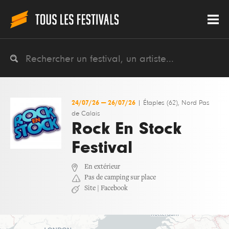
24/07/26
—
26/07/26
|
Étaples (62), Nord Pas
de Calais
Rock En Stock
Festival
En extérieur
Pas de camping sur place
Site
|
Facebook