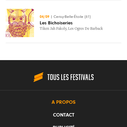
04/09
|
Cerisy-Belle-Étoile (61)
Les Bichoiseries
Tiken Jah Fakoly
,
Les Ogres De Barback
A PROPOS
CONTACT