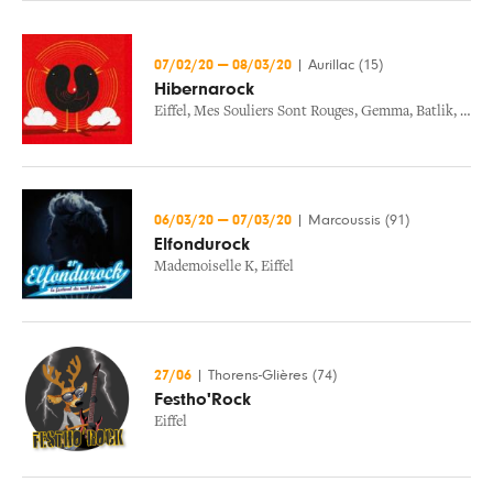
07/02/20
—
08/03/20
|
Aurillac (15)
Hibernarock
Eiffel
,
Mes Souliers Sont Rouges
,
Gemma
,
Batlik
,
Orou
06/03/20
—
07/03/20
|
Marcoussis (91)
Elfondurock
Mademoiselle K
,
Eiffel
27/06
|
Thorens-Glières (74)
Festho'Rock
Eiffel