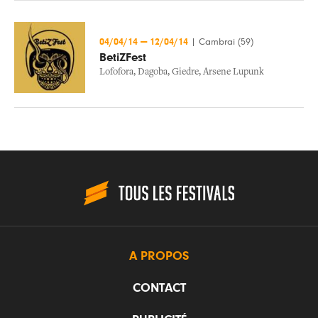
04/04/14
—
12/04/14
|
Cambrai (59)
BetiZFest
Lofofora
,
Dagoba
,
Giedre
,
Arsene Lupunk
A PROPOS
CONTACT