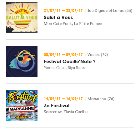
21/07/17
—
23/07/17
|
Jau-Dignac-et-Loirac (33)
Salut à Vous
Mon Cote Punk
,
La P'tite Fumee
08/09/17
—
09/09/17
|
Vasles (79)
Festival Ouaille'Note ?
Yaniss Odua
,
Biga Ranx
14/09/17
—
16/09/17
|
Marsanne (26)
Ze Fiestival
Scarecrow
,
Flavia Coelho