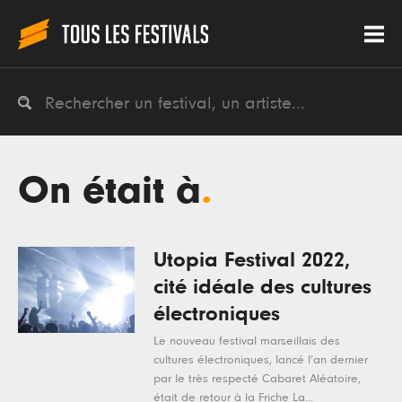
On était à
.
Utopia Festival 2022,
cité idéale des cultures
électroniques
Le nouveau festival marseillais des
cultures électroniques, lancé l’an dernier
par le très respecté Cabaret Aléatoire,
était de retour à la Friche La...