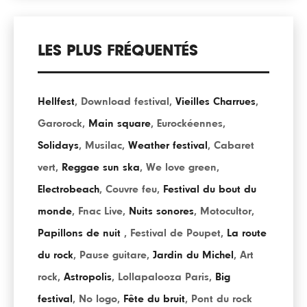
LES PLUS FRÉQUENTÉS
Hellfest
,
Download festival
,
Vieilles Charrues
,
Garorock
,
Main square
,
Eurockéennes
,
Solidays
,
Musilac
,
Weather festival
,
Cabaret
vert
,
Reggae sun ska
,
We love green
,
Electrobeach
,
Couvre feu
,
Festival du bout du
monde
,
Fnac Live
,
Nuits sonores
,
Motocultor
,
Papillons de nuit
,
Festival de Poupet
,
La route
du rock
,
Pause guitare
,
Jardin du Michel
,
Art
rock
,
Astropolis
,
Lollapalooza Paris
,
Big
festival
,
No logo
,
Fête du bruit
,
Pont du rock