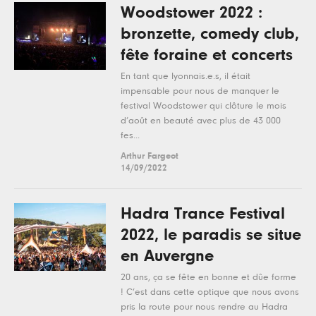
Woodstower 2022 :
bronzette, comedy club,
fête foraine et concerts
En tant que lyonnais.e.s, il était
impensable pour nous de manquer le
festival Woodstower qui clôture le mois
d’août en beauté avec plus de 43 000
fes...
Arthur Fargeot
14/09/2022
Hadra Trance Festival
2022, le paradis se situe
en Auvergne
20 ans, ça se fête en bonne et dûe forme
! C’est dans cette optique que nous avons
pris la route pour nous rendre au Hadra