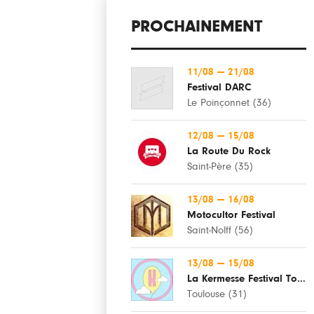
PROCHAINEMENT
11/08
—
21/08
Festival DARC
Le Poinçonnet (36)
12/08
—
15/08
La Route Du Rock
Saint-Père (35)
13/08
—
16/08
Motocultor Festival
Saint-Nolff (56)
13/08
—
15/08
La Kermesse Festival Toulouse
Toulouse (31)