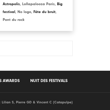
Astropolis
,
Lollapalooza Paris
,
Big
festival
,
No logo
,
Fête du bruit
,
Pont du rock
LS AWARDS
NUIT DES FESTIVALS
: Lilian S,
Pierre GD
& Vincent C (
Catapulpe
)