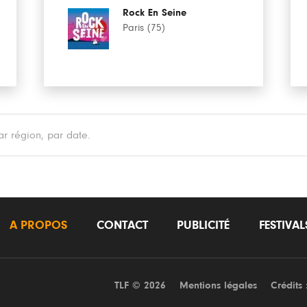
Rock En Seine
Paris (75)
r région, par date.
A PROPOS
CONTACT
PUBLICITÉ
FESTIVA
TLF © 2026
Mentions légales
Crédits 