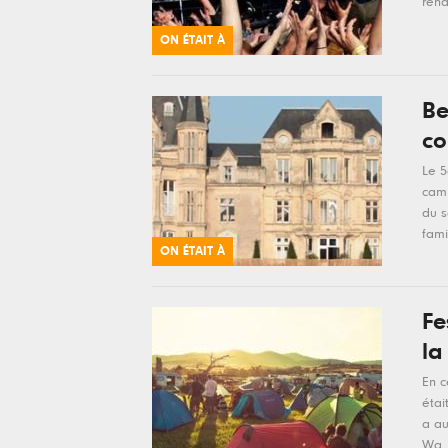
rend
ON ÉTAIT À
Be
co
Le 5
camp
du s
famil
ON ÉTAIT À
Fe
la
En c
étai
a au
Wa..