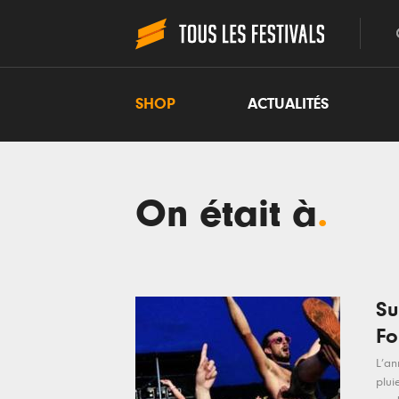
SHOP
ACTUALITÉS
On était à
.
Su
Fo
L’an
plui