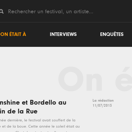
ON ÉTAIT À
INTERVIEWS
ENQUÊTES
On é
La rédaction
nshine et Bordello au
11/07/2013
in de la Rue
née dernière, le festival avait souffert de la
e et de la boue. Cette année le soleil était au