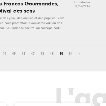
La rédaction
s Francos Gourmandes,
10/06/2013
stival des sens
sir des yeux, des oreilles et des papilles : voilà
ue nous promettait la deuxième édition des
cos Gourmandes, festival au concept inédit
44
45
46
47
48
49
50
51
»
L'a