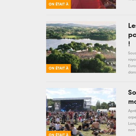
ON ÉTAIT À
Le
pa
!
Sous
rayo
Euro
ON ÉTAIT À
dans
So
mo
Aprè
arpe
Long
non 
ON ÉTAIT À