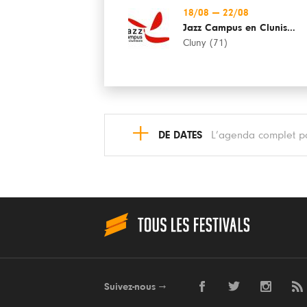
18/08
—
22/08
Jazz Campus en Clunisois
Cluny (71)
+
DE DATES
L’agenda complet pa
Suivez-nous
→