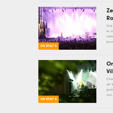
Ze
Ro
Une 
le s
mété
pour.
ON ÉTAIT À
On
Vi
Chaq
de V
grat
moi..
ON ÉTAIT À