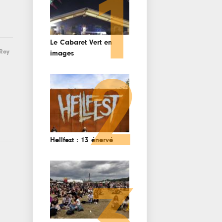
1
Le Cabaret Vert en
 Roy
images
2
Hellfest : 13 énervé