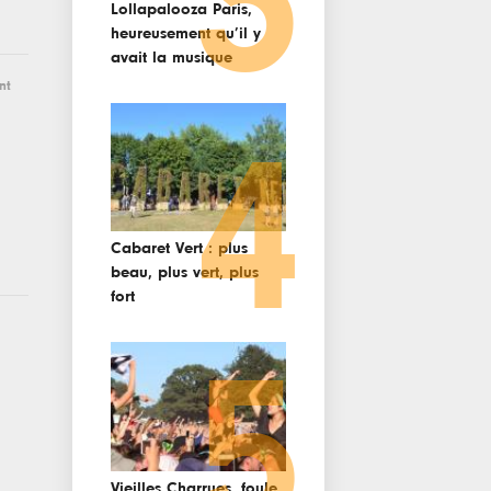
3
Lollapalooza Paris,
heureusement qu’il y
avait la musique
nt
4
Cabaret Vert : plus
beau, plus vert, plus
fort
5
Vieilles Charrues, foule