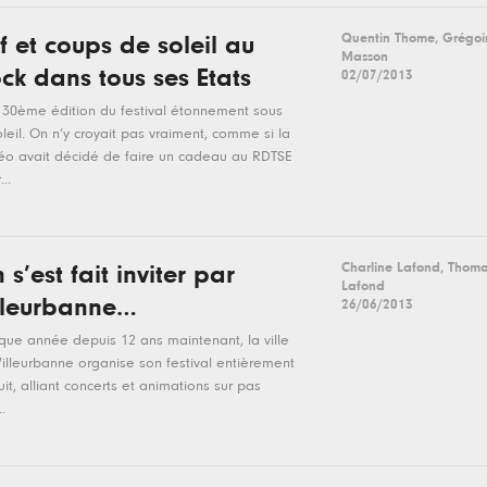
Quentin Thome, Grégoi
f et coups de soleil au
Masson
ck dans tous ses Etats
02/07/2013
30ème édition du festival étonnement sous
oleil. On n’y croyait pas vraiment, comme si la
o avait décidé de faire un cadeau au RDTSE
..
Charline Lafond, Thom
 s’est fait inviter par
Lafond
lleurbanne…
26/06/2013
ue année depuis 12 ans maintenant, la ville
illeurbanne organise son festival entièrement
uit, alliant concerts et animations sur pas
.