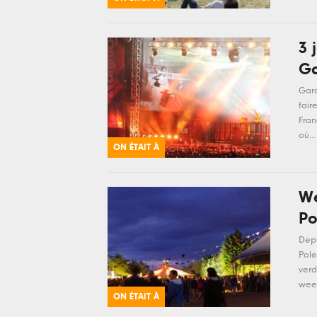
3 
Ga
Garo
fair
Fran
où...
ON ÉTAIT À
We
Po
Depu
Pole
verd
wee
ON ÉTAIT À