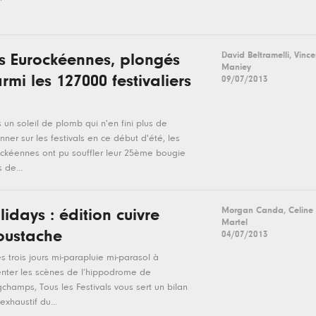
David Beltramelli, Vince
s Eurockéennes, plongés
Maniey
rmi les 127000 festivaliers
09/07/2013
 un soleil de plomb qui n'en fini plus de
nner sur les festivals en ce début d'été, les
ckéennes ont pu souffler leur 25ème bougie
 de...
Morgan Canda, Celine
lidays : édition cuivre
Martel
ustache
04/07/2013
s trois jours mi-parapluie mi-parasol à
nter les scènes de l’hippodrome de
champs, Tous les Festivals vous sert un bilan
exhaustif du...