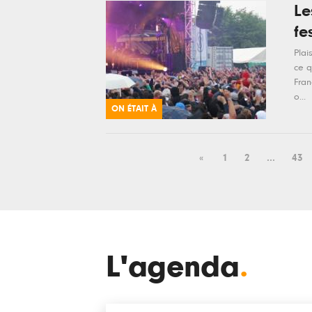
Le
fe
Plai
ce q
Fran
o...
ON ÉTAIT À
«
1
2
...
43
L'agenda
.