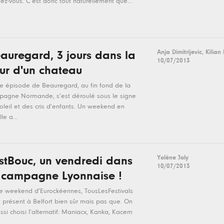
ez-vous. C’est donc tout naturellement que...
Anja Dimitrijevic, Kilian
auregard, 3 jours dans la
10/07/2013
ur d'un chateau
e épisode de Beauregard, au fin fond de la
agne Normande, s'est déroulé sous le signe
oleil et des cris d'enfants. Un weekend en
le a...
Yolène Joly
stBouc, un vendredi dans
10/07/2013
 campagne Lyonnaise !
e weekend d'Eurockéennes, TousLesFestivals
t présent à Belfort bien sûr mais pas que. On
ssi choisi l'alternatif: Maniacx, Kanka, Kacem
.