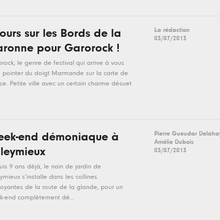
La rédaction
jours sur les Bords de la
03/07/2013
ronne pour Garorock !
rock, le genre de festival qui arrive à vous
e pointer du doigt Marmande sur la carte de
ce. Petite ville avec un certain charme désuet
Pierre Gueudar Delaha
ek-end démoniaque à
Amélie Dubois
leymieux
03/07/2013
is 9 ans déjà, le nain de jardin de
ymieux s’installe dans les collines
oyantes de la route de la glande, pour un
k-end complètement dé...