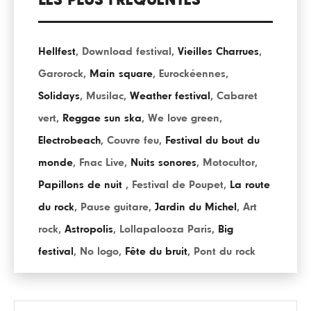
LES PLUS FRÉQUENTÉS
Hellfest
,
Download festival
,
Vieilles Charrues
,
Garorock
,
Main square
,
Eurockéennes
,
Solidays
,
Musilac
,
Weather festival
,
Cabaret
vert
,
Reggae sun ska
,
We love green
,
Electrobeach
,
Couvre feu
,
Festival du bout du
monde
,
Fnac Live
,
Nuits sonores
,
Motocultor
,
Papillons de nuit
,
Festival de Poupet
,
La route
du rock
,
Pause guitare
,
Jardin du Michel
,
Art
rock
,
Astropolis
,
Lollapalooza Paris
,
Big
festival
,
No logo
,
Fête du bruit
,
Pont du rock