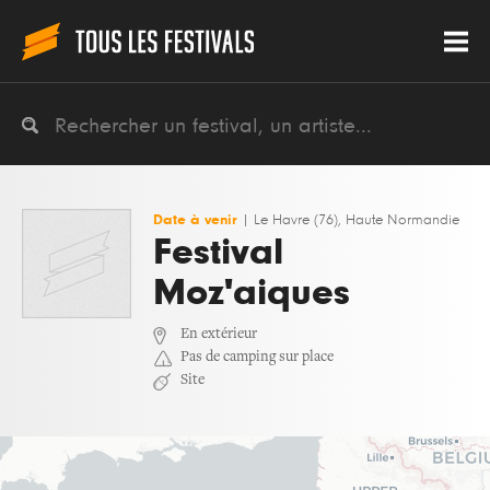
Date à venir
|
Le Havre (76), Haute Normandie
Festival
Moz'aiques
En extérieur
Pas de camping sur place
Site