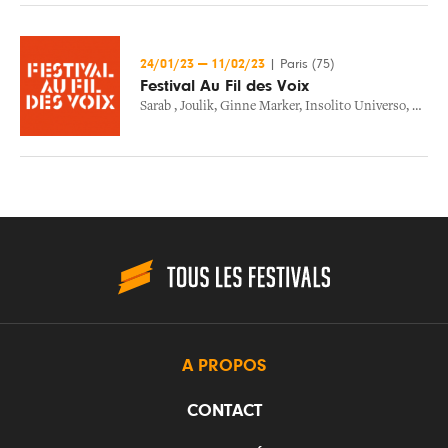
24/01/23
—
11/02/23
|
Paris (75)
Festival Au Fil des Voix
Sarab
,
Joulik
,
Ginne Marker
,
Insolito Universo
,
Who's
A PROPOS
CONTACT