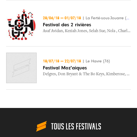
28/06/18
—
01/07/18
|
La Ferté-sous-Jouarre (77)
Festival des 2 rivières
Asaf Avidan
,
Keziah Jones
,
Selah Sue
,
Nola
,
Charlie Winston
18/07/18
—
22/07/18
|
Le Havre (76)
Festival Moz'aiques
Delgres
,
Don Bryant & The Bo Keys
,
Kimberose
,
Vinic