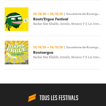
23/10/20
—
25/10/20
|
Sauveterre-de-Rouergue (12)
Roots'Ergue Festival
Bachar Mar Khalife
,
Zenzile
,
Moussu T E Lei Jovents
,
P
23/10/20
—
25/10/20
|
Sauveterre-de-Rouergue (12)
Rootsergue
Bachar Mar Khalife
,
Zenzile
,
Moussu T E Lei Jovents
,
P