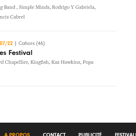
ng Band
,
Simple Minds
,
Rodrigo Y Gabriela
,
ncis Cabrel
/07/22
|
Cahors (46)
es Festival
ed Chapellier
,
Kingfish
,
Kaz Hawkins
,
Popa
A PROPOS
CONTACT
PUBLICITÉ
FESTIVA