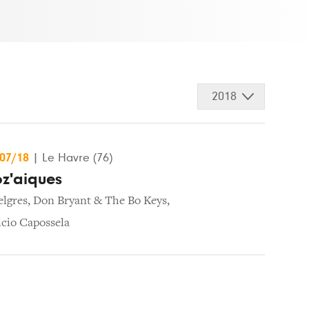
2018
/07/18
|
Le Havre (76)
oz'aiques
elgres
,
Don Bryant & The Bo Keys
,
icio Capossela