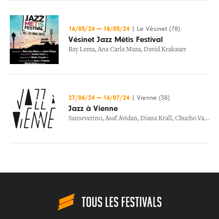
16/05/24
—
18/05/24
|
Le Vésinet (78)
Vésinet Jazz Métis Festival
Ray Lema
,
Ana Carla Maza
,
David Krakauer
27/06/24
—
16/07/24
|
Vienne (38)
Jazz à Vienne
Sanseverino
,
Asaf Avidan
,
Diana Krall
,
Chucho Valdes
,