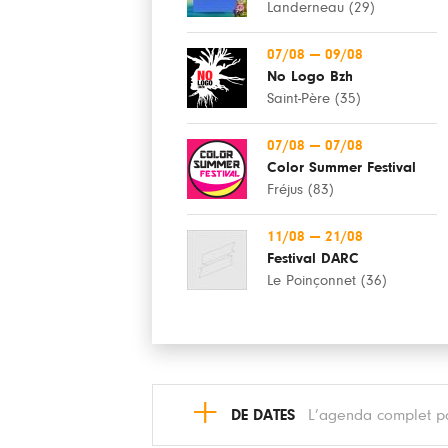
Landerneau (29)
07/08
—
09/08
No Logo Bzh
Saint-Père (35)
07/08
—
07/08
Color Summer Festival
Fréjus (83)
11/08
—
21/08
Festival DARC
Le Poinçonnet (36)
+
DE DATES
L’agenda complet pa