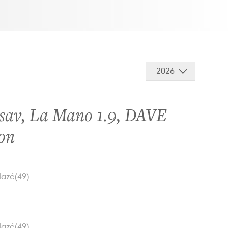
2026
sav
,
La Mano 1.9
,
DAVE
on
lazé(49)
lazé(49)