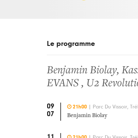
Le programme
Benjamin Biolay
,
Kas
EVANS
,
U2 Revoluti
09

21h00
|
Parc Du Vissoir, Tré
07
Benjamin Biolay
11

21h00
|
Parc Du Vissoir, Tré