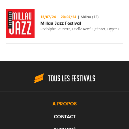
15/07/24
—
20/07/24
|
Millau (12)
Millau Jazz Festival
Rodolphe Lauretta
,
Lucile Revel Quintet
,
Hyper Jacuzzi
A PROPOS
CONTACT