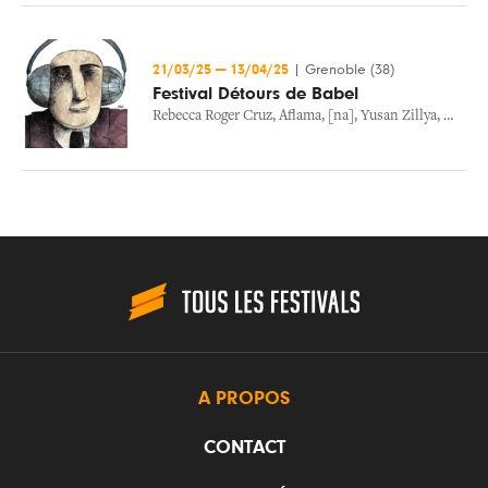
21/03/25
—
13/04/25
|
Grenoble (38)
Festival Détours de Babel
Rebecca Roger Cruz
,
Aflama
,
[na]
,
Yusan Zillya
,
Makoto
A PROPOS
CONTACT