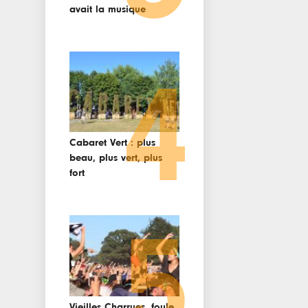
avait la musique
4
Cabaret Vert : plus
beau, plus vert, plus
fort
5
Vieilles Charrues, foule