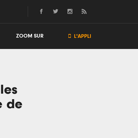
ZOOM SUR

L'APPLI
les
e de