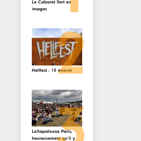
Le Cabaret Vert en
images
2
Hellfest : 13 énervé
3
Lollapalooza Paris,
heureusement qu’il y