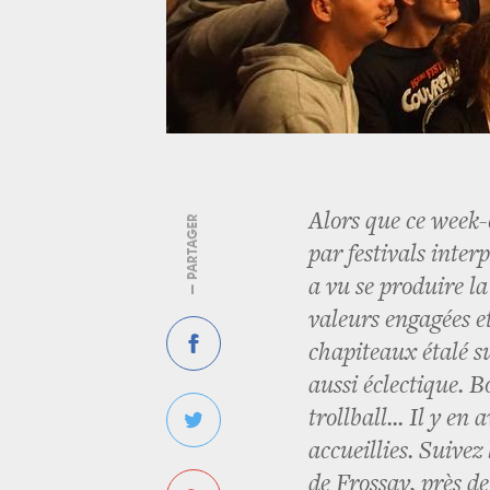
Alors que ce week-
— PARTAGER
par festivals inter
a vu se produire l
valeurs engagées e
chapiteaux étalé 
aussi éclectique. B
trollball... Il y e
accueillies. Suivez
de Frossay, près de