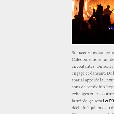
Sur scène, les concer
Calédonie, nous fait d
envoûtantes. On sent l’
engagé et dansant. De l
spatial appelée la
Foutr
sons de remix hip-hop e
échanges et les sourire
La P’
la soirée, ça sera
déchaîné qui joue du di