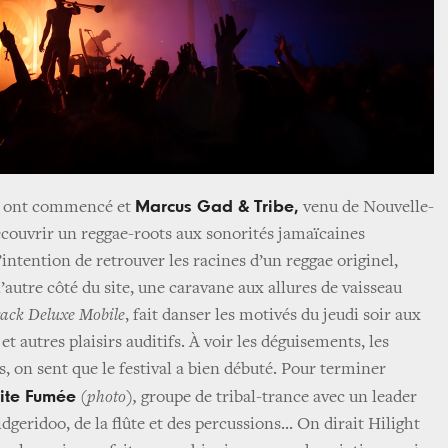
Marcus Gad & Tribe,
ts ont commencé et
venu de Nouvelle-
écouvrir un reggae-roots aux sonorités jamaïcaines
intention de retrouver les racines d’un reggae originel,
’autre côté du site, une caravane aux allures de vaisseau
ack Deluxe Mobile
, fait danser les motivés du jeudi soir aux
t autres plaisirs auditifs. À voir les déguisements, les
s, on sent que le festival a bien débuté. Pour terminer
tite Fumée
(photo),
groupe de tribal-trance avec un leader
dgeridoo, de la flûte et des percussions... On dirait Hilight