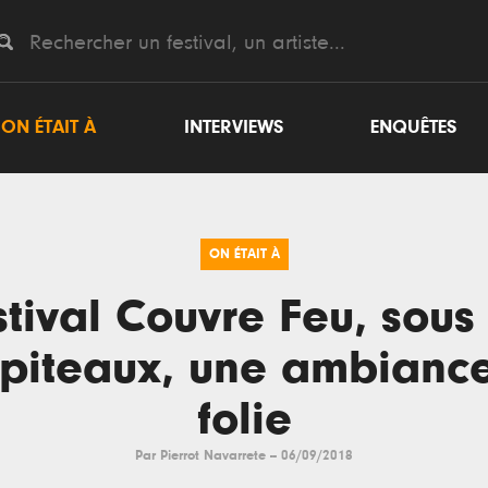
ON ÉTAIT À
INTERVIEWS
ENQUÊTES
ON ÉTAIT À
stival Couvre Feu, sous 
piteaux, une ambianc
folie
Par
Pierrot Navarrete
--
06/09/2018