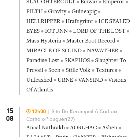
SLAUGHTERCULT
•
Eihwar
•
Emperor
•
FILTH
•
Gravity
•
Guineapig
•
HELLRIPPER
•
Hrafngrimr
•
ICE SEALED
EYES
•
IOTUNN
•
LORD OF THE LOST
•
Mass Hysteria
•
Master Boot Record
•
MIRACLE OF SOUND
•
NAWATHER
•
Paradise Lost
•
SKAPHOS
•
Slaughter To
Prevail
•
Soen
•
Stille Volk
•
Textures
•
Unleashed
•
URNE
•
VANSIND
•
Visions
Of Atlantis
15

12h00
|
Site De Kerampuil A Carhaix,
08
Carhaix-Plouguer(29)
Anaal Nathrakh
•
AORLHAC
•
Ashen
•