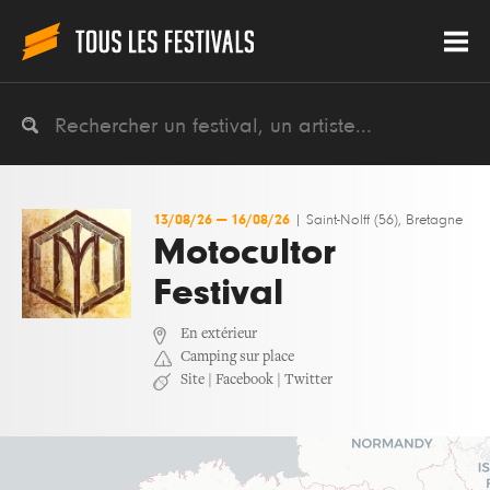
13/08/26
—
16/08/26
|
Saint-Nolff (56), Bretagne
Motocultor
Festival
En extérieur
Camping sur place
Site
|
Facebook
|
Twitter