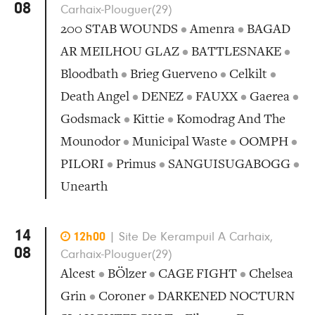
08
Carhaix-Plouguer(29)
200 STAB WOUNDS
•
Amenra
•
BAGAD
AR MEILHOU GLAZ
•
BATTLESNAKE
•
Bloodbath
•
Brieg Guerveno
•
Celkilt
•
Death Angel
•
DENEZ
•
FAUXX
•
Gaerea
•
Godsmack
•
Kittie
•
Komodrag And The
Mounodor
•
Municipal Waste
•
OOMPH
•
PILORI
•
Primus
•
SANGUISUGABOGG
•
Unearth
14

12h00
|
Site De Kerampuil A Carhaix,
08
Carhaix-Plouguer(29)
Alcest
•
BÖlzer
•
CAGE FIGHT
•
Chelsea
Grin
•
Coroner
•
DARKENED NOCTURN