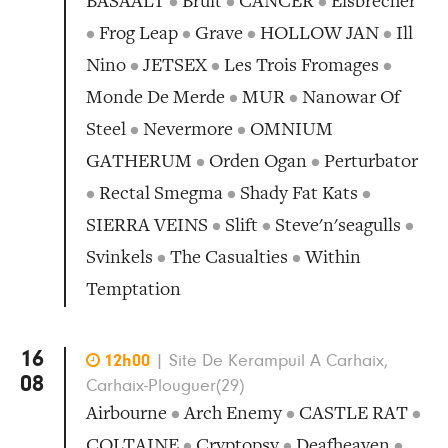
BASAALT
•
Bruit
•
CANCER
•
Eisbrecher
•
Frog Leap
•
Grave
•
HOLLOW JAN
•
Ill
Nino
•
JETSEX
•
Les Trois Fromages
•
Monde De Merde
•
MUR
•
Nanowar Of
Steel
•
Nevermore
•
OMNIUM
GATHERUM
•
Orden Ogan
•
Perturbator
•
Rectal Smegma
•
Shady Fat Kats
•
SIERRA VEINS
•
Slift
•
Steve'n'seagulls
•
Svinkels
•
The Casualties
•
Within
Temptation
16

12h00
|
Site De Kerampuil A Carhaix,
08
Carhaix-Plouguer(29)
Airbourne
•
Arch Enemy
•
CASTLE RAT
•
COLTAINE
•
Cryptopsy
•
Deafheaven
•