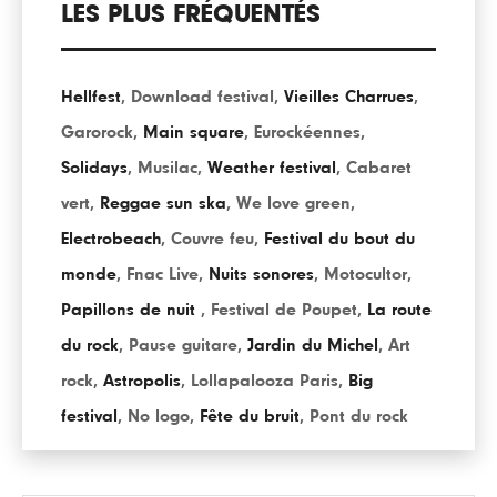
LES PLUS FRÉQUENTÉS
Hellfest
,
Download festival
,
Vieilles Charrues
,
Garorock
,
Main square
,
Eurockéennes
,
Solidays
,
Musilac
,
Weather festival
,
Cabaret
vert
,
Reggae sun ska
,
We love green
,
Electrobeach
,
Couvre feu
,
Festival du bout du
monde
,
Fnac Live
,
Nuits sonores
,
Motocultor
,
Papillons de nuit
,
Festival de Poupet
,
La route
du rock
,
Pause guitare
,
Jardin du Michel
,
Art
rock
,
Astropolis
,
Lollapalooza Paris
,
Big
festival
,
No logo
,
Fête du bruit
,
Pont du rock