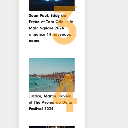
3
Sean Paul, Eddy de
Pretto et Tom Odell : le
Main Square 2024
annonce 14 nouveaux
noms
4
Justice, Martin Solveig
et The Avener au Delta
Festival 2024