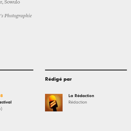
r, Sowulo
t's Photographie
Rédigé par
08
La Rédaction
estival
Rédaction
6)