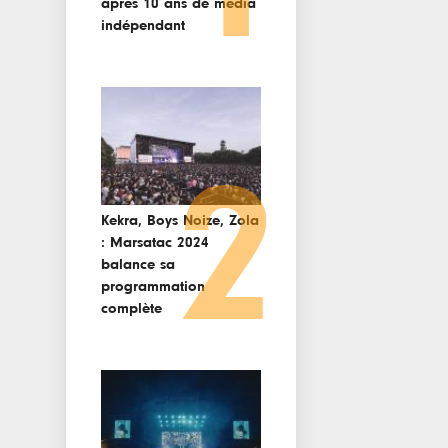
après 10 ans de media
indépendant
2
Kekra, Boys Noize, Zola
: Marsatac 2024
balance sa
programmation
complète