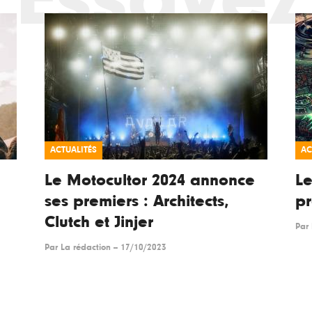
ACTUALITÉS
AC
Le Motocultor 2024 annonce
Le
ses premiers : Architects,
p
Clutch et Jinjer
Par
Par
La rédaction
--
17/10/2023