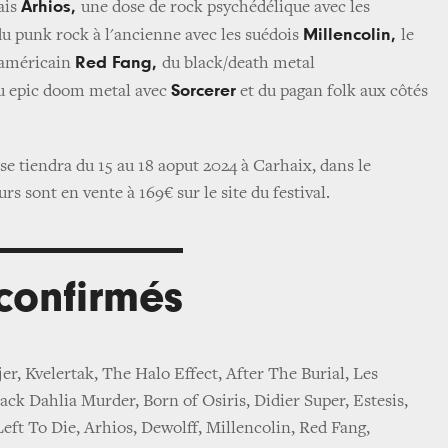
Arhios,
ais
une dose de rock psychédélique avec les
Millencolin,
du punk rock à l'ancienne avec les suédois
le
Red Fang,
 américain
du black/death metal
Sorcerer
u epic doom metal avec
et du pagan folk aux côtés
se tiendra du 15 au 18 aoput 2024 à Carhaix, dans le
urs sont en vente à 169€ sur le site du festival.
 confirmés
jer, Kvelertak, The Halo Effect, After The Burial, Les
lack Dahlia Murder, Born of Osiris, Didier Super, Estesis,
eft To Die, Arhios, Dewolff, Millencolin, Red Fang,