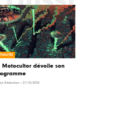
TUALITÉS
 Motocultor dévoile son
rogramme
La Rédaction
--
27/10/2020