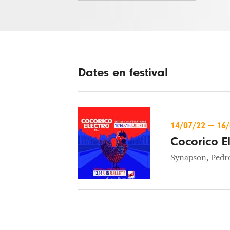
Dates en festival
14/07/22
—
16
Cocorico E
Synapson
,
Pedr