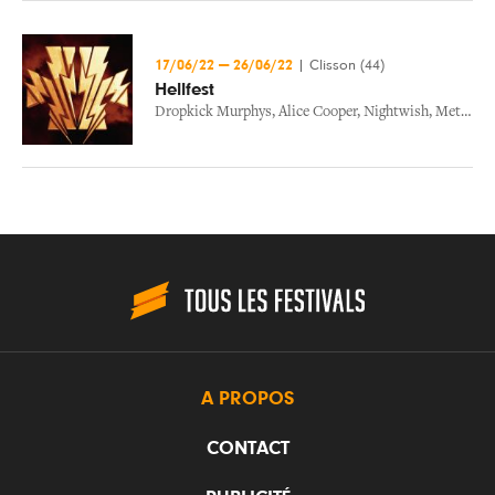
17/06/22
—
26/06/22
|
Clisson (44)
Hellfest
Dropkick Murphys
,
Alice Cooper
,
Nightwish
,
Metallica
A PROPOS
CONTACT