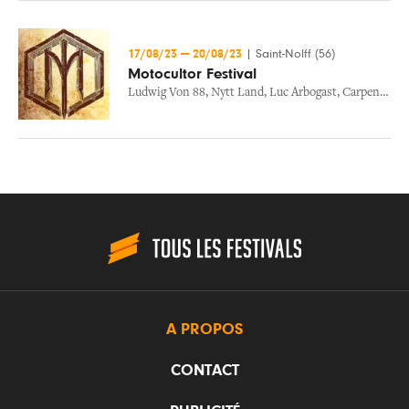
17/08/23
—
20/08/23
|
Saint-Nolff (56)
Motocultor Festival
Ludwig Von 88
,
Nytt Land
,
Luc Arbogast
,
Carpenter Brut
A PROPOS
CONTACT