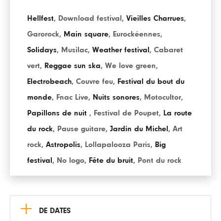
Hellfest
,
Download festival
,
Vieilles Charrues
,
Garorock
,
Main square
,
Eurockéennes
,
Solidays
,
Musilac
,
Weather festival
,
Cabaret
vert
,
Reggae sun ska
,
We love green
,
Electrobeach
,
Couvre feu
,
Festival du bout du
monde
,
Fnac Live
,
Nuits sonores
,
Motocultor
,
Papillons de nuit
,
Festival de Poupet
,
La route
du rock
,
Pause guitare
,
Jardin du Michel
,
Art
rock
,
Astropolis
,
Lollapalooza Paris
,
Big
festival
,
No logo
,
Fête du bruit
,
Pont du rock
+
DE DATES