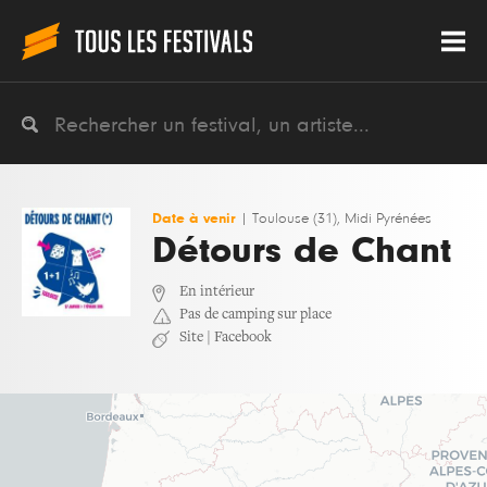
Date à venir
|
Toulouse (31), Midi Pyrénées
Détours de Chant
En intérieur
Pas de camping sur place
Site
|
Facebook