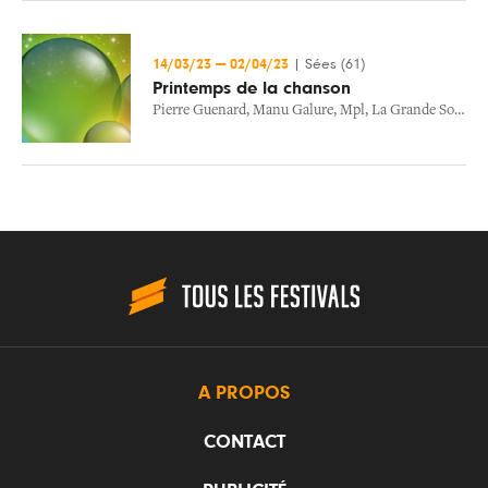
14/03/23
—
02/04/23
|
Sées (61)
Printemps de la chanson
Pierre Guenard
,
Manu Galure
,
Mpl
,
La Grande Sophie
,
A PROPOS
CONTACT