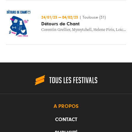
24/01/23
—
04/02/23
|
Toulouse (31)
Détours de Chant
Corentin Grellier
,
Mymytchell
,
Helene Piris
,
Loic Lantoine
A PROPOS
CONTACT