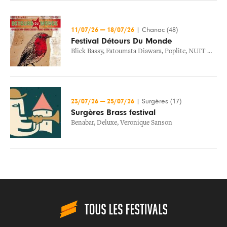
11/07/26
—
18/07/26
|
Chanac (48)
Festival Détours Du Monde
Blick Bassy
,
Fatoumata Diawara
,
Poplite
,
NUIT NOIRE - CONCERT DESSINE
23/07/26
—
25/07/26
|
Surgères (17)
Surgères Brass festival
Benabar
,
Deluxe
,
Veronique Sanson