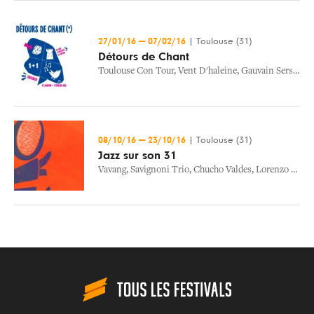
27/01/16
—
07/02/16
|
Toulouse (31)
Détours de Chant
Toulouse Con Tour
,
Vent D'haleine
,
Gauvain Sers
,
Yan
08/10/16
—
23/10/16
|
Toulouse (31)
Jazz sur son 31
Vavang
,
Savignoni Trio
,
Chucho Valdes
,
Lorenzo Naccarato