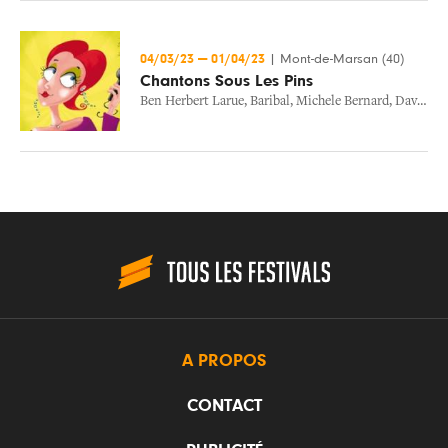
04/03/23
—
01/04/23
|
Mont-de-Marsan (40)
Chantons Sous Les Pins
Ben Herbert Larue
,
Baribal
,
Michele Bernard
,
David Cairol
A PROPOS
CONTACT