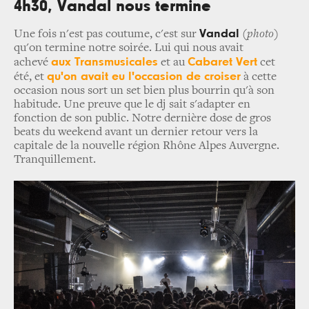
4h30, Vandal nous termine
Vandal
Une fois n'est pas coutume, c'est sur
(photo)
qu'on termine notre soirée. Lui qui nous avait
aux Transmusicales
Cabaret Vert
achevé
et au
cet
qu'on avait eu l'occasion de croiser
été, et
à cette
occasion nous sort un set bien plus bourrin qu'à son
habitude. Une preuve que le dj sait s'adapter en
fonction de son public. Notre dernière dose de gros
beats du weekend avant un dernier retour vers la
capitale de la nouvelle région Rhône Alpes Auvergne.
Tranquillement.