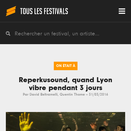
ON ÉTAIT À
Reperkusound, quand Lyon
vibre pendant 3 jours
Par
David Beltramelli
,
Quentin Thome
--
31/03/2016